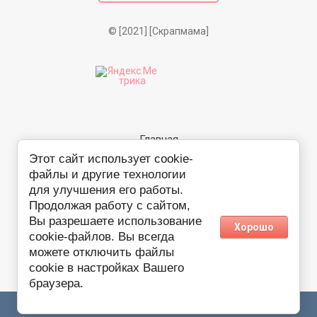
© [2021] [Скрапмама]
Главная
Этот сайт использует cookie-
О компании
файлы и другие технологии
для улучшения его работы.
Информация
Продолжая работу с сайтом,
Контакты
Вы разрешаете использование
Хорошо
cookie-файлов. Вы всегда
создать интернет
можете отключить файлы
магазин
в
cookie в настройках Вашего
megagroup.ru
браузера.