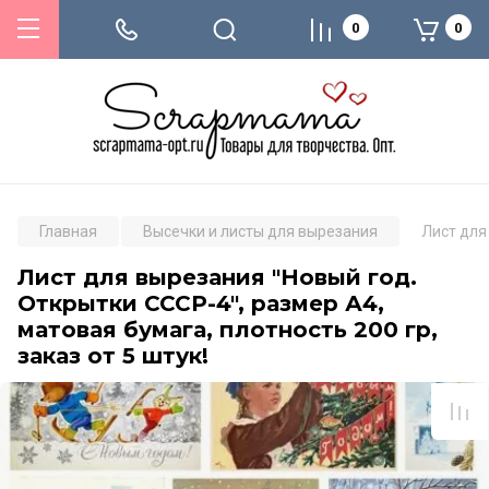
0
0
Главная
Высечки и листы для вырезания
Лист для
Лист для вырезания "Новый год.
Открытки СССР-4", размер А4,
матовая бумага, плотность 200 гр,
заказ от 5 штук!